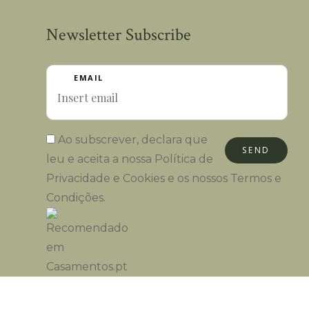
Newsletter Subscribe
EMAIL
Ao subscrever, declara que
SEND
leu e aceita a nossa
Política de
Privacidade e Cookies
e os nossos
Termos e
Condições
.