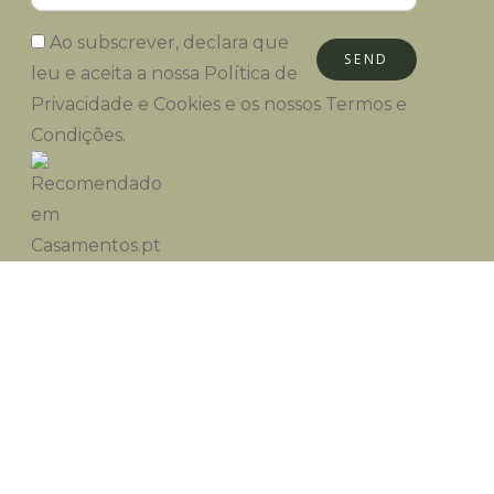
Ao subscrever, declara que
SEND
leu e aceita a nossa
Política de
Privacidade e Cookies
e os nossos
Termos e
Condições
.