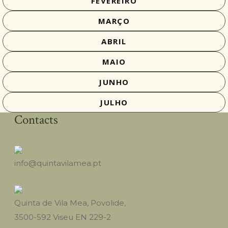
FEVEREIRO
MARÇO
ABRIL
MAIO
JUNHO
JULHO
Contacts
info@quintavilamea.pt
Quinta de Vila Mea, Povolide,
3500-592 Viseu EN 229-2